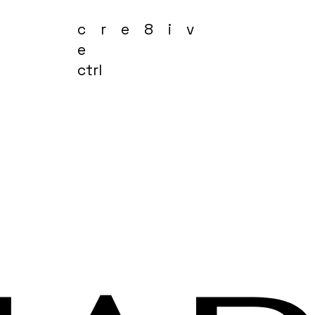
cre8iv
e
ctrl