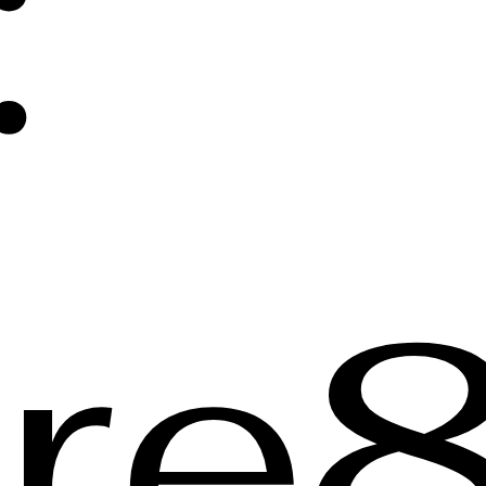
:
re8